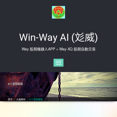
Skip
to
content
Win-Way AI (彣威)
Way 股期機器人APP + Way-XQ 股期自動交易
切换导航
3/7 晨間解盤
首页
/
大盤解析
/
3/7 晨間解盤