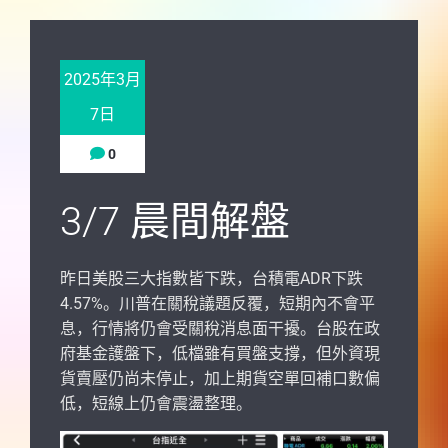
2025年3月
7日
0
3/7 晨間解盤
昨日美股三大指數皆下跌，台積電ADR下跌
4.57%。川普在關稅議題反覆，短期內不會平
息，行情將仍會受關稅消息面干擾。台股在政
府基金護盤下，低檔雖有買盤支撐，但外資現
貨賣壓仍尚未停止，加上期貨空單回補口數偏
低，短線上仍會震盪整理。