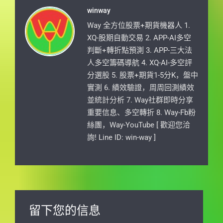
winway
Way 全方位股票+期貨機器人 1.
XQ-股期自動交易 2. APP-AI多空
判斷+轉折點預測 3. APP-三大法
人多空籌碼導航 4. XQ-AI-多空評
分選股 5. 股票+期貨1-5分K，盤中
實測 6. 績效驗證，周周回測績效
並統計分析 7. Way社群即時分享
重要信息、多空轉折 8. Way-Fb粉
絲團，Way-YouTube [ 歡迎您洽
詢! Line ID: win-way ]
留下您的信息