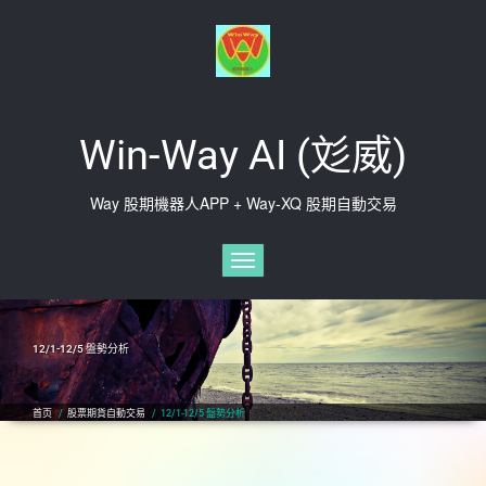
Skip
to
content
Win-Way AI (彣威)
Way 股期機器人APP + Way-XQ 股期自動交易
切换导航
12/1-12/5 盤勢分析
首页
/
股票期貨自動交易
/
12/1-12/5 盤勢分析